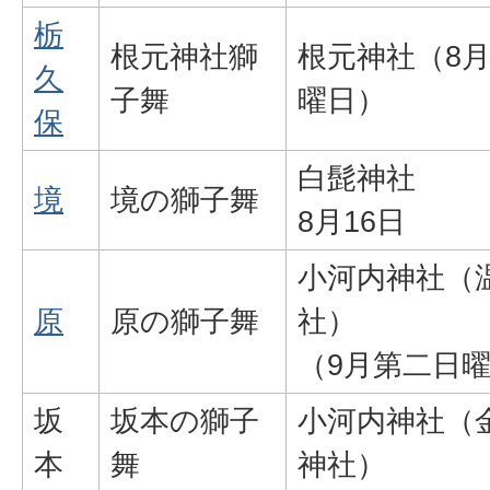
栃
根元神社獅
根元神社（8
久
子舞
曜日）
保
白髭神社
境
境の獅子舞
8月16日
小河内神社（
原
原の獅子舞
社）
（9月第二日
坂
坂本の獅子
小河内神社（
本
舞
神社）