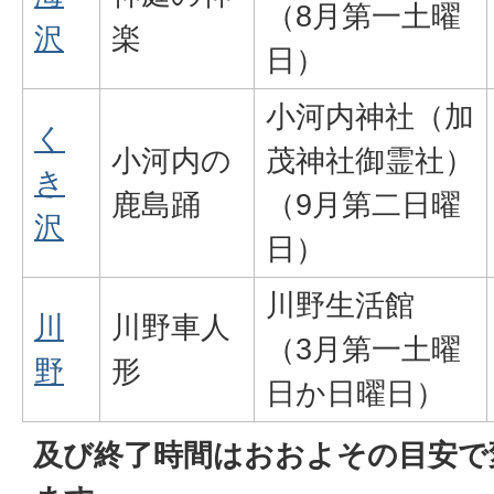
（8月第一土曜
沢
楽
日）
小河内神社（加
く
小河内の
茂神社御霊社）
き
鹿島踊
（9月第二日曜
沢
日）
川野生活館
川
川野車人
（3月第一土曜
野
形
日か日曜日）
及び終了時間はおおよその目安で