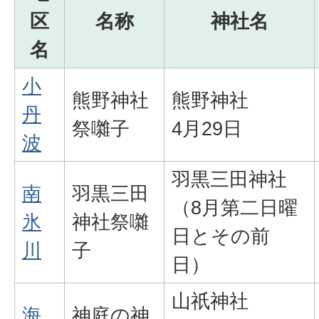
区
名称
神社名
名
小
熊野神社
熊野神社
丹
祭囃子
4月29日
波
羽黒三田神社
南
羽黒三田
（8月第二日曜
氷
神社祭囃
日とその前
川
子
日）
山祇神社
海
神庭の神