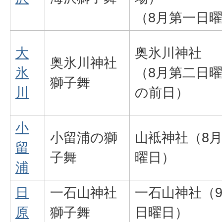
（8月第一日
大
奥氷川神社
奥氷川神社
氷
（8月第二日
獅子舞
川
の前日）
小
小留浦の獅
山袛神社（8
留
子舞
曜日）
浦
日
一石山神社
一石山神社（
原
獅子舞
日曜日）