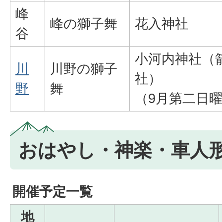
峰
峰の獅子舞
花入神社
谷
小河内神社（
川
川野の獅子
社）
野
舞
（9月第二日
おはやし・神楽・車人
開催予定一覧
地