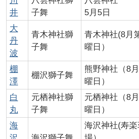
井
子舞
5月5日
大
青木神社獅
青木神社(8月
丹
子舞
曜日）
波
棚
熊野神社（8
棚沢獅子舞
澤
曜日）
白
元栖神社獅
元栖神社（8
丸
子舞
曜日）
海
海沢神社(寿
沢
海沢獅子舞
場）