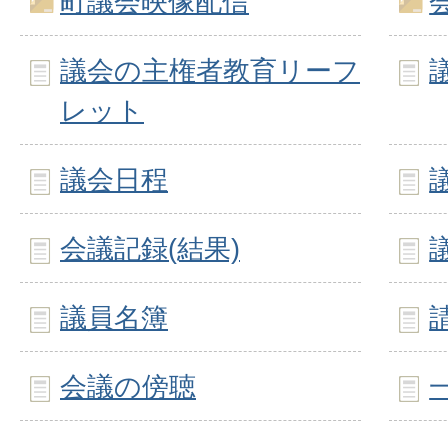
町議会映像配信
議会の主権者教育リーフ
レット
議会日程
会議記録(結果)
議員名簿
会議の傍聴