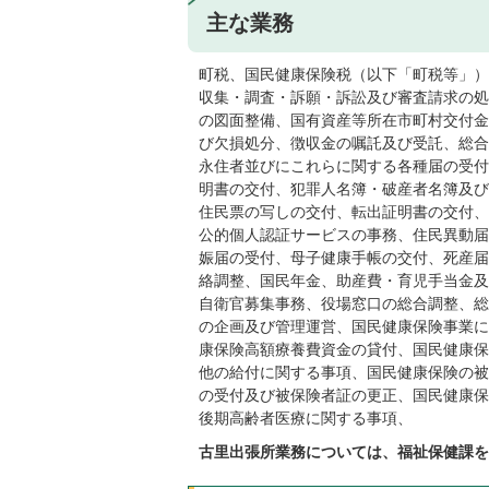
主な業務
町税、国民健康保険税（以下「町税等」）
収集・調査・訴願・訴訟及び審査請求の処
の図面整備、国有資産等所在市町村交付金
び欠損処分、徴収金の嘱託及び受託、総合
永住者並びにこれらに関する各種届の受付
明書の交付、犯罪人名簿・破産者名簿及び
住民票の写しの交付、転出証明書の交付、
公的個人認証サービスの事務、住民異動届
娠届の受付、母子健康手帳の交付、死産届
絡調整、国民年金、助産費・育児手当金及
自衛官募集事務、役場窓口の総合調整、総
の企画及び管理運営、国民健康保険事業に
康保険高額療養費資金の貸付、国民健康保
他の給付に関する事項、国民健康保険の被
の受付及び被保険者証の更正、国民健康保
後期高齢者医療に関する事項、
古里出張所業務については、福祉保健課を