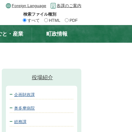
Foreign Language
各課のご案内
検索ファイル種別
すべて
HTML
PDF
ごと・産業
町政情報
役場紹介
企画財政課
奥多摩病院
総務課