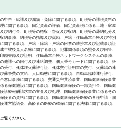
の申告・賦課及び減額・免除に関する事項、町税等の課税資料の
理に関する事項、固定資産の評価、固定資産税に係る土地・家屋
及び納付金、町税等の徴収・督促及び収納、町税等の滞納処分及
収納事務、納税等の指導及び奨励、戸籍・住民基本台帳及び特別
に関する事項、戸籍・除籍・戸籍の附票の謄抄本及び記載事項証
成年被後見人名簿に関する事項、犯罪関係事項の照会及び回答、
印鑑登録及び証明、住民基本台帳ネットワークシステムの事務、
の他課への回付及び連絡調整、個人番号カードに関する事項、妊
の受付、死体埋火葬許可証、死体交付証明書の交付、火葬場の連
び葬祭費の支給、人口動態に関する事項、自動車臨時運行許可、
合窓口事務に関する事項、交通災害共済事業、国民健康保険事業
係る保健施設に関する事項、国民健康保険の一部負担金、国民健
険診療報酬請求書の審査及び処理、国民健康保険事業に係るその
保険者の資格に関する事項、国民健康保険等医療の各種申請・届
険運営協議会、高齢者の医療の確保に関する法律に関する事項、
ご覧ください。