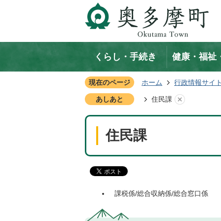
くらし・手続き
健康・福祉
現在のページ
ホーム
行政情報サイ
あしあと
住民課
住民課
課税係/総合収納係/総合窓口係