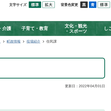
文字サイズ
背景色変更
文化・観光
・介護
子育て・教育
し
・スポーツ
ト
町政情報
役場紹介
住民課
更新日：2022年04月01日