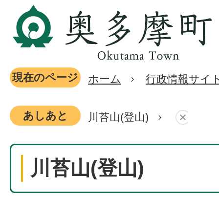
現在のページ
ホーム
行政情報サイ
あしあと
川苔山(登山)
川苔山(登山)