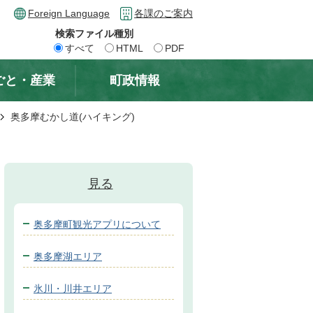
Foreign Language
各課のご案内
検索ファイル種別
すべて
HTML
PDF
ごと・産業
町政情報
奥多摩むかし道(ハイキング)
見る
奥多摩町観光アプリについて
奥多摩湖エリア
氷川・川井エリア