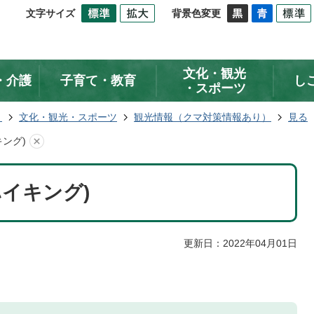
文字サイズ
背景色変更
文化・観光
・介護
子育て・教育
し
・スポーツ
ト
文化・観光・スポーツ
観光情報（クマ対策情報あり）
見る
ング)
イキング)
更新日：2022年04月01日