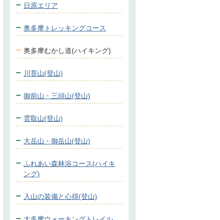
日原エリア
奥多摩トレッキングコース
奥多摩むかし道(ハイキング)
川苔山(登山)
御前山・三頭山(登山)
雲取山(登山)
大岳山・御岳山(登山)
ふれあい森林浴コース(ハイキ
ング)
入山の装備と心得(登山)
大多摩ウォーキングトレイル