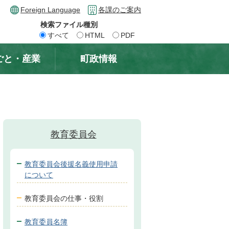
Foreign Language
各課のご案内
検索ファイル種別
すべて
HTML
PDF
ごと・産業
町政情報
教育委員会
教育委員会後援名義使用申請
について
教育委員会の仕事・役割
教育委員名簿