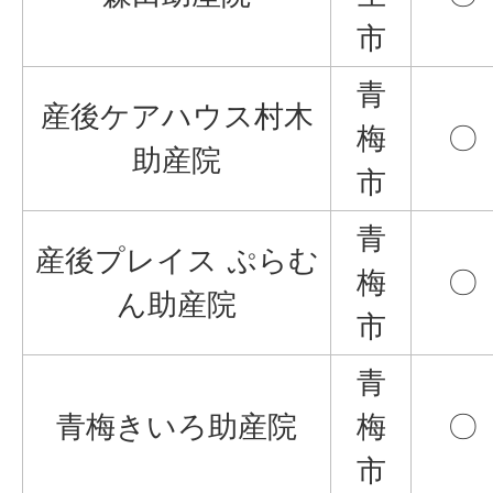
市
青
産後ケアハウス村木
梅
〇
助産院
市
青
産後プレイス ぷらむ
梅
〇
ん助産院
市
青
青梅きいろ助産院
梅
〇
市