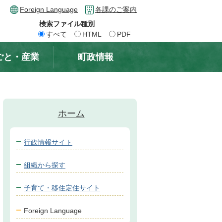
Foreign Language
各課のご案内
検索ファイル種別
すべて
HTML
PDF
ごと・産業
町政情報
ホーム
行政情報サイト
組織から探す
子育て・移住定住サイト
Foreign Language