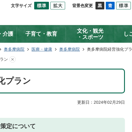
文字サイズ
背景色変更
文化・観光
・介護
子育て・教育
し
・スポーツ
奥多摩病院
医療・健康
奥多摩病院
奥多摩病院経営強化プ
ラン
化プラン
更新日：2024年02月29日
の策定について