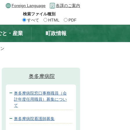
Foreign Language
各課のご案内
検索ファイル種別
すべて
HTML
PDF
ごと・産業
町政情報
ラン
奥多摩病院
奥多摩病院窓口事務職員（会
計年度任用職員）募集につい
て
奥多摩病院看護師募集