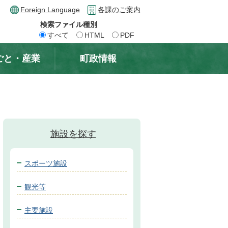
Foreign Language
各課のご案内
検索ファイル種別
すべて
HTML
PDF
ごと・産業
町政情報
施設を探す
スポーツ施設
観光等
主要施設